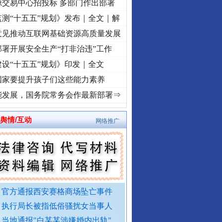
源交易中心招投标 多部门作出部署
测“十五五”规划》发布｜全文｜解
意见推动互联网基础资源高质量发展
署开展安全生产“打非治违”工作
设“十五五”规划》印发｜全文
国家要提升孩子们这些能力素养
[视频]
牢记初心使命 奋进复兴征程丨红船起航处 潮起..
·[视频]
一首歌的时间，读懂乐至
能发展，国务院常务会作最新部署⇒
舆情/互动
网络推广
外交部发布重磅视频
官方通报西安赛格商场坠亡事件
执行局长被指低俗骚扰女当事人
当地通报"白某某涉嫌婚内出轨"..