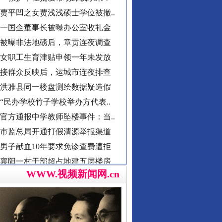
一国企董事长被曝办公室收礼金
被曝非法地磅后，章贡连夜调查
女职工生育津贴申领一年未发放
接群众反映后，运城市连夜排查
洪雅县同一楼盘测绘数据疑造假
“民办学校竹子学校举办方代表..
官方通报中学教师坠楼事件：当..
总书记心中的头等大事
市监总局开通打假清源举报渠道
男子献血10年要求免诊查费遭拒
襄阳一村干部超占地建五层楼房
西北大学通报“教师贾某某涉嫌..
郴州市通报烟花零售店燃爆事件
WWW.视频新闻网.cn
不准学生带手纸入厕？教委回应
湖南卫健委通报“研究生失联”
县委书记在评论区回复网友诉求