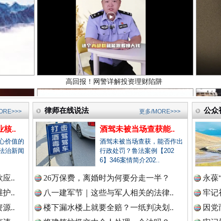
高回报！网警详解投资理财陷阱
新闻网.中国
新闻网.中国
律师在线说法
公众
ORE>>>
更多/MORE>>>
新闻网.中国
核..
酒驾未被当场查获能..
生态调度“流量密码”
心价值的
酒驾未被当场查获，能否作出
法治新闻
行政处罚？鲁法案例【202
6】346案情简介202..
新闻网.中国
应..
26万保费，离婚时为何要分走一半？
永葆
护..
八一建军节｜这些与军人相关的法律..
牢记
源..
楼下漏水楼上就要全赔？一纸判决划..
因党