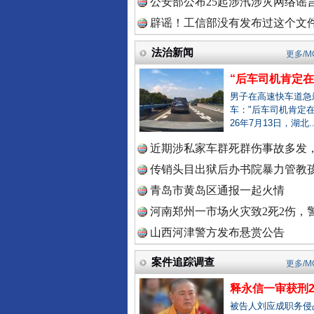
公安部公布25起涉汛涉灾网络谣言
中国视频
辟谣！工信部没有发布过这个文
法治新闻
更多/M
中国廉政
雄关漫道展新颜
“后车司机肯定在骂
男子在高速快车道急
车："后车司机肯定在
26年7月13日，湖北.
中国律
近期涉私家车群死群伤事故多发，
传销头目出狱后办书院暴力管教孩
青岛市黄岛区通报一起火情
中国参
河南郑州一市场火灾致2死2伤，警
山西河津警方发布悬赏公告
衣柜里的秘密
案件追踪调查
更多/M
中国全民
释永信一审获刑2
被告人刘应成职务侵