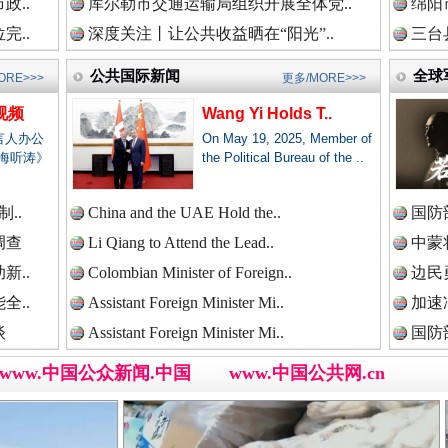
三轮上挤9个人,司机：有保险！
政..
库尔勒市交通运输局组织开展全体党..
绵阳
完..
深度关注丨让公共收益晒在“阳光”..
三台
新闻网.中国
公共国际新闻
全球
ORE>>>
更多/MORE>>>
视频
Wang Yi Holds T..
言人办公
On May 19, 2025, Member of
新闻网.中国
海听涛》
the Political Bureau of the ..
..
China and the UAE Hold the..
国防
调查
Li Qiang to Attend the Lead..
中蒙将
新闻网.中国
全民健身五年计划来了！等你上场
新..
Colombian Minister of Foreign..
边民
全..
Assistant Foreign Minister Mi..
加速
谈
Assistant Foreign Minister Mi..
国防
新闻网.中国
www.中国公众新闻.中国
www.中国公共网.cn