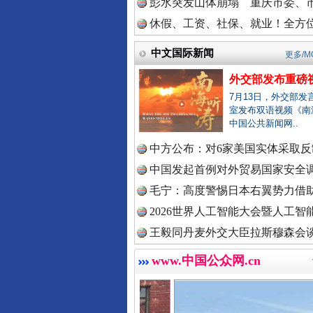
巳巳如意，开工大吉！
彭水突发山体崩塌 重庆市委、市
休假、工资、社保、就业！全方位
中国法院
中文国际新闻
更多/M
外交部发布重磅
7月13日，外交部发
中国检察
室发布双语视频《南
中国公共新闻网..
中方公布：对6家美国实体采取反制
中国发起首例对外贸易国家安全
中国医药
“后车司机肯定在骂我”
毛宁：高度警惕日本右翼势力借助
2026世界人工智能大会暨人工智能
王毅同丹麦外交大臣拉斯穆森会
中国企业
www.中国公众网.cn