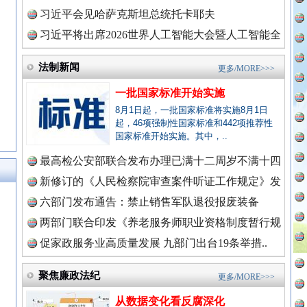
理高级..
习近平会见哈萨克斯坦总统托卡耶夫
习近平将出席2026世界人工智能大会暨人工智能全
球治理..
法制新闻
更多/MORE>>>
永葆“两个先锋队”本色
一批国家标准开始实施
8月1日起，一批国家标准将实施8月1日
起，46项强制性国家标准和442项推荐性
国家标准开始实施。其中，..
最高检公安部联合发布办理已满十二周岁不满十四
周岁未..
新修订的《人民检察院审查案件听证工作规定》发
布
六部门发布通告：禁止销售军队退役报废装备
新闻网.中国
两部门联合印发《养老服务师职业资格制度暂行规
定》
促家政服务业高质量发展 九部门出台19条举措..
广州首例，负责人莫某某被刑拘
新闻网.中国
聚焦廉政法纪
更多/MORE>>>
从数据变化看反腐深化