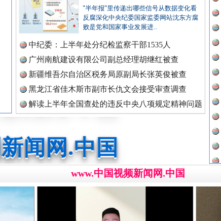
"半年报"里传递出哪些信号从数据变化看
反腐深化中央纪委国家监委网站沈东方腐
新闻网.中国
败是党和国家事业发展进..
中纪委：上半年处分纪检监察干部1535人
广州南航建设有限公司副总经理胡继红被查
新闻网.中国
新疆维吾尔自治区税务局原副局长张英俊被查
黑龙江省佳木斯市副市长仇文会接受审查调查
处..
“道具工厂”背后
解读上半年全国查处的违反中央八项规定精神问题
新闻网.中国
数据
新闻网.中国
www.中国视频新闻网.中国
新闻网.中国