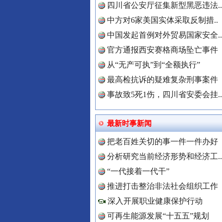
四川省公安厅征集新型黑恶违法..
中方对6家美国实体采取反制措..
中国发起首例对外贸易国家安全..
官方通报西安赛格商场坠亡事件
世界屋脊 天路回响
从“无产可执”到“全额执行”
最高检抗诉的疑难复杂刑事案件
事故致5死1伤，四川省安委会挂..
最新时事新闻
把老百姓关切的事一件一件办好
中国全民
分析研究当前经济形势和经济工..
“一代接着一代干”
推进打击整治非法社会组织工作
红船起航处 潮起向未来
中国公众
深入开展职业健康保护行动
可再生能源发展“十五五”规划