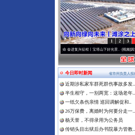
1
2
3
队”本色
·[视频]
牢记初心使命 奋进复兴征程丨宝塔山下好光景..
·[视频]
因党而生 为党而
今日即时新闻
省市州负责人投
近期涉私家车群死群伤事故多发..
“后车司机肯定在骂我”
半生相守，一别两宽：这场老年..
一纸欠条伤亲情 巡回调解促和..
26万保费，离婚时为何要分走一..
杨天誉，不得录用为公务员
传销头目出狱后办书院暴力管教..