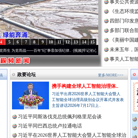
事关公共资
《生态环境监
读
四部门印发
多部门联合部
《美丽中国建
4
5
6
7
8
9
10
11
12
13
14
15
未来五年，
战——百年“纪”事⑧加强纪律..
·[视频]
牢记初心使命 奋进复兴征程丨“转折之城”激荡..
·
事关人工智
政要论坛
稿
更多/MORE>>>
携手构建全球人工智能治理体..
全民健身五年计划来了！等你上场
习近平出席2026世界人工智能大会暨人
工智能全球治理高级别会议开幕式并发表
主旨讲话2026年7月17日上..
习近平同斯洛伐克总统佩列格里尼会谈
习近平同巴西总统卢拉通电话
习近平在2026世界人工智能大会暨人工智能全球治