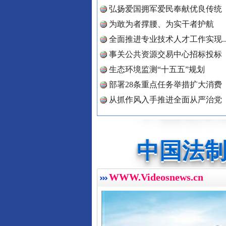
弘扬爱国拥军爱民奉献优良传统
中国公民
为敢为者撑腰、为实干者护航
全面推进专业技术人才工作实现..
事关公共资源交易中心招标投标
生态环境监测“十五五”规划
中国公共
部署28条重点任务举措扩大消费
从抓作风入手推进全面从严治党
三年瞒报超千万 隐匿收入偷税被查
中国法制
中国法治
WWW.Videosnews.cn
中国法院