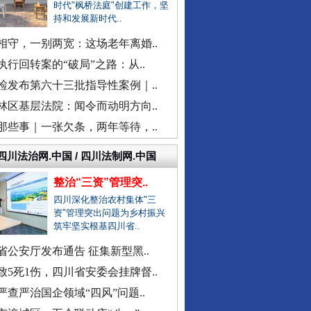
时代"枫桥法庭"创建工作，坚
福建中医药大学附属人民医院：..
持和发展新时代..
“市长信箱”出现答复错误问题
相守，一别两宽：这场老年离婚..
中日友好医院通报肖某相关问题
执行回转案的“破局”之路：从..
官方通报“三河广告牌匾改色”
检发布第六十三批指导性案例｜..
教师被举报用假身份与女生恋爱
林区基层法院：闻令而动明方向..
网民反映新能源充电电价差异大
那些事｜一张欠条，两年等待，..
同心逐梦
广西一栋5层楼墙体和地基开裂
天津市委常委、组织部部长周德..
四川法治网.中国 / 四川法制网.中国
官方通报西安赛格商场坠亡事件
整治“三资”管理突..
执行局长被指低俗骚扰女当事人
四川深化整治农村集体"三
资"管理突出问题为乡村振兴
当地通报"白某某涉嫌婚内出轨"..
筑牢坚实根基四川省..
查实作弊！河南通报"三支一扶"..
省公安厅发布通告 征集新型黑..
贵州贵定通报"洛北河伴漂服务"..
致5死1伤，四川省安委会挂牌督..
衡水通报安平志臻中学相关情况
严查严治国企领域“四风”问题..
河南通报“三支一扶”高分争议