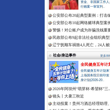
资金、非国家工作人
行贿案一审宣判..
中国公众
公安部公布20起典型案例：打击编
公安部公布10起网络赌球典型案例 
警惕！对公账户成为诈骗洗钱重要
中国公民
民政部公布9起非法社会组织典型案
辽宁抚顺车祸致4人死亡，24人被问
春天里的科技盛宴
中国公共
社会/身边事件
更多/M
全民健身五年计划
全民健身五年计划来
上场国务院日前印发
中国法制
身计划(2026-20..
2026年阿坝州“萌芽杯·希望杯”三.
镜头丨大暑三秋近
中国法治
主动投案！贵州习酒总经理助理、