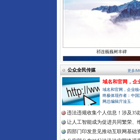
祁连巍巍树丰碑
中国检察
中国医药
公众全民传媒
更多/M
中国企业
域名和官网，企业
一枚“钉子”竟然扎入要害部门
域名和官网，企业核
终极体现作者：中国
网总编辑亓淦玉..
中国农业
违法违规收集个人信息！涉及35款
让人工智能成为促进共同繁荣、维
四部门印发意见推动互联网基础资