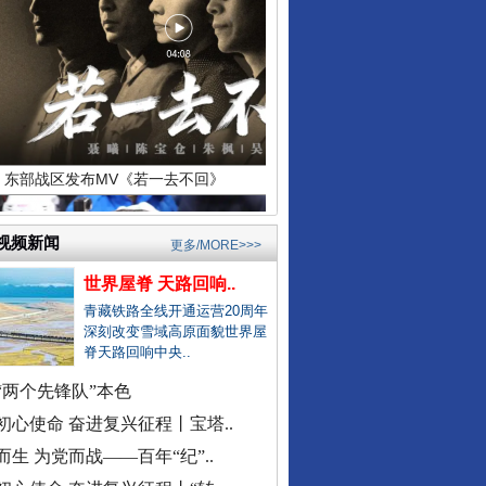
居民在农业农村局上厕所遭辱骂
东部战区发布MV《若一去不回》
公立医院医生未完成创收被待岗..
郏县通报"15岁女孩被当街暴打"..
宁波通报患儿术后离世医疗事件
襄阳多家精神病医院被曝骗医保
成都成华区深夜通报"非遗"乱象..
官方通报国企董事长打人被拘
找国土所所长办事被借68万元？
视频新闻
更多/MORE>>>
公务员考生笔试面试第一落选？
世界屋脊 天路回响..
中标公告套网络人名，湖北通报
总书记与全民健身的故事
青藏铁路全线开通运营20周年
深刻改变雪域高原面貌世界屋
南宁通报“一教师脚踢小学生”
脊天路回响中央..
周知！公安部这个举报平台上线..
“两个先锋队”本色
村民“从小被父母砍手割耳”？
初心使命 奋进复兴征程丨宝塔..
民警走访吓得家里老人欲轻生？
而生 为党而战——百年“纪”..
安徽颍上县红星镇发布道歉声明