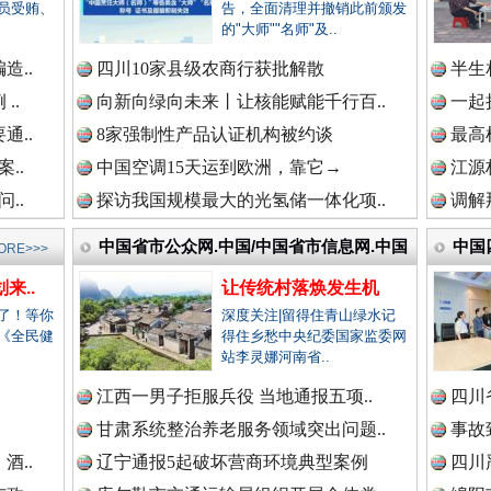
员受贿、
告，全面清理并撤销此前颁发
的"大师""名师"及..
新闻网.中国
造..
四川10家县级农商行获批解散
半生
..
向新向绿向未来丨让核能赋能千行百..
一起
通..
8家强制性产品认证机构被约谈
最高
新闻网.中国
..
中国空调15天运到欧洲，靠它→
江源
..
探访我国规模最大的光氢储一体化项..
调解
烦心事变舒心事
新闻网.中国
中国省市公众网.中国/中国省市信息网.中国
中国
ORE>>>
来..
让传统村落焕发生机
了！等你
深度关注|留得住青山绿水记
《全民健
得住乡愁中央纪委国家监委网
新闻网.中国
站李灵娜河南省..
.
江西一男子拒服兵役 当地通报五项..
四川
甘肃系统整治养老服务领域突出问题..
事故
新闻网.中国
酒..
辽宁通报5起破坏营商环境典型案例
四川