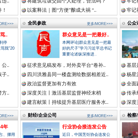
违..
将建筑垃圾交由个人处理，合法吗？
牢记
新闻网.中国
件！
以案释法｜图“方便”酿成大祸 “..
牢记
全民参政
公众
ORE>>>
更多/MORE>>>
法纪网.中国
“文明之鹰-2025”联训
..
群众意见是一把最好..
刹停
本网评论|群众意见是一把最
骂我"20
好的尺子"学习习近平总书记
.
重要论述纵深推进..
师在线.中国
公..
征求意见稿发布，对外卖平台“卷补..
基层
子..
四川洪雅县同一楼盘测绘数据相差近..
杨星
政治监督更加有力有效
全面
政网.中国
方..
深度关注丨激活基层监督神经末梢
传承
建言献策丨持续提升基层医疗服务水..
深度
高速路上逆行称"我一路开着双闪"..
财经/企业公司
检察
ORE>>>
更多/MORE>>>
新闻网.中国
4年
行业协会接连发公告
占、挪用
近日，中国烹饪协会连发公