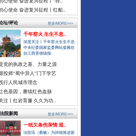
初心使命 奋进复兴征程丨“转..
医院弄错CT女子被误诊“绝症”
初心使命 奋进复兴征程丨红船..
驾车致4死,审理时开贫困证明？
濉溪县通报黑臭水体流入农灌区
论坛/评论
更多/MORE>>>
官方通报周口六院医生坠楼身亡
外交部发布重磅视频：《不跪！》
千年窑火 生生不息..
景区摩托车收费带路设置路障？
深度关注丨千年窑火生生不息
中央纪委国家监委网站柴雅欣
男子曝妻子和公职人员多次开房
自江西景德镇报..
女子自曝怀孕时摆烂丈夫是副处
是党的执政之基、力量之源
警察违停致摩托司机追尾死亡？
源投师“蜀中异人”门下学艺
三亚再通报游客被不明物咬伤离..
践行人民城市理念
社区书记开车追撵女子撞伤2人
红色基因，赓续红色血脉
医院回应要求先献血再输血致人..
关注丨红岩育廉 久久为功..
虎门通报“4车道变3车道车祸”
现场视频！山东舰出扼台东
爆破拆火车站致周边房屋裂缝？
/法院新闻
更多/MORE>>>
一医院涉嫌在中药里添加安眠药
一纸欠条伤亲情 巡..
柳州鱼峰区教育局发布辟谣声明
法院讯（蔡敏）为持续推进新