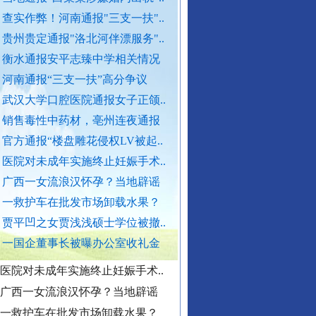
查实作弊！河南通报"三支一扶"..
官方通报西安赛格商场坠亡事件
贵州贵定通报"洛北河伴漂服务"..
执行局长被指低俗骚扰女当事人
衡水通报安平志臻中学相关情况
当地通报"白某某涉嫌婚内出轨"..
河南通报“三支一扶”高分争议
“转折之城”激荡奋进脉搏
查实作弊！河南通报"三支一扶"..
武汉大学口腔医院通报女子正颌..
贵州贵定通报"洛北河伴漂服务"..
销售毒性中药材，亳州连夜通报
衡水通报安平志臻中学相关情况
官方通报“楼盘雕花侵权LV被起..
河南通报“三支一扶”高分争议
医院对未成年实施终止妊娠手术..
武汉大学口腔医院通报女子正颌..
广西一女流浪汉怀孕？当地辟谣
销售毒性中药材，亳州连夜通报
一救护车在批发市场卸载水果？
官方通报“楼盘雕花侵权LV被起..
贾平凹之女贾浅浅硕士学位被撤..
医院对未成年实施终止妊娠手术..
一国企董事长被曝办公室收礼金
广西一女流浪汉怀孕？当地辟谣
导游发烟没安好心
一救护车在批发市场卸载水果？
贾平凹之女贾浅浅硕士学位被撤..