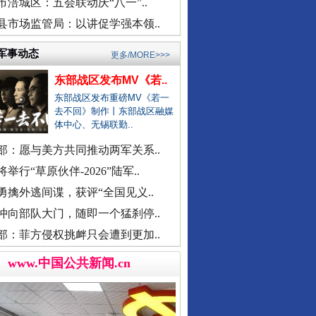
余华英二审被判死刑
市涪城区：五会联动庆“八一”..
武汉大学口腔医院通报女子正颌..
县市场监管局：以讲促学强本领..
销售毒性中药材，亳州连夜通报
官方通报“楼盘雕花侵权LV被起..
军事动态
更多/MORE>>>
医院对未成年实施终止妊娠手术..
东部战区发布MV《若..
广西一女流浪汉怀孕？当地辟谣
东部战区发布重磅MV《若一
去不回》制作丨东部战区融媒
一救护车在批发市场卸载水果？
体中心、无锡联勤..
贾平凹之女贾浅浅硕士学位被撤..
部：愿与美方共同推动两军关系..
一国企董事长被曝办公室收礼金
举行“草原伙伴-2026”陆军..
被曝非法地磅后，章贡连夜调查
外交部发布重磅视频
勇擒外逃间谍，获评“全国见义..
女职工生育津贴申领一年未发放
冲向部队大门，随即一个猛刹停..
接群众反映后，运城市连夜排查
部：菲方侵权挑衅只会遭到更加..
洪雅县同一楼盘测绘数据疑造假
www.中国公共新闻.cn
“民办学校竹子学校举办方代表..
官方通报中学教师坠楼事件：当..
市监总局开通打假清源举报渠道